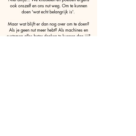
ook onszelf en ons nut weg. Om te kunnen
doen 'wat echt belangrijk is'.
Maar wat blijft er dan nog over om te doen?
Als je geen nut meer hebt? Als machines en
systemen alles beter denken te kunnen dan jij?
Ikzelf vind dat een behoorlijk deprimerende
gedachte. Ik geef in dit werk daarom mijn
eigen draai aan de doordravende
automatisering en introduceer de 'Anti-
depressor 2000’, die inspeelt op de
depressiviteit door het ontbreken van nut.
Zodat je zélfs niet meer zelf je antidepressiva
hoeft toe te dienen, want ook dat kan een
machine vast beter. Laten we alsjeblieft ook de
menselijke imperfectie blijven omarmen, want
daarin zit tenminste een kloppend hart.