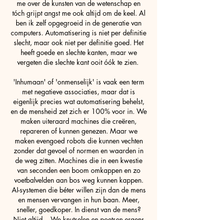
me over de kunsten van de wetenschap en
tóch grijpt angst me ook altijd om de keel. Al
ben ik zelf opgegroeid in de generatie van
computers. Automatisering is niet per definitie
slecht, maar ook niet per definitie goed. Het
heeft goede en slechte kanten, maar we
vergeten die slechte kant ooit óók te zien.
'Inhumaan' of 'onmenselijk' is vaak een term
met negatieve associaties, maar dat is
eigenlijk precies wat automatisering behelst,
en de mensheid zet zich er 100% voor in. We
maken uiteraard machines die creëren,
repareren of kunnen genezen. Maar we
maken evengoed robots die kunnen vechten
zonder dat gevoel of normen en waarden in
de weg zitten. Machines die in een kwestie
van seconden een boom omkappen en zo
voetbalvelden aan bos weg kunnen kappen.
AI-systemen die béter willen zijn dan de mens
en mensen vervangen in hun baan. Meer,
sneller, goedkoper. In dienst van de mens?
Niet altijd... We knutselen en poetsen ergens