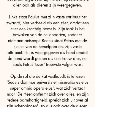
allen ook als dieren zijn weergegeven.
Links staat Paulus met zijn vaste attribuut het
zwaard, hier verbeeld als een stier, omdat een
stier een krachtig beest is. Zijn taak is het
bewaken van de hellepoorten, zodat er
niemand ontsnapt. Rechts staat Petrus met de
sleutel van de hemelpoorten, zijn vaste
attribuut. Hij is weergegeven als hond omdat
de hond wordt gezien als een trouw dier, net
zoals Petrus Jezus' trouwste volger was.
Op de rol die de kat vasthoudt, is te lezen
'Suavis dominus universis et miserationes ejus
super omnia opera ejus', wat zich vertaalt
naar 'De Heer ontfermt zich over alles, en zijn
tedere barmhartigheid spreidt zich uit over al
zijn scheppingen', zo dus ook over de dieren.
Aartsengel Michael treedt op als zielenweger:
zij die een lege ziel hebben, wegen minder
zwaar en worden verdoemd tot de hel. Zij die